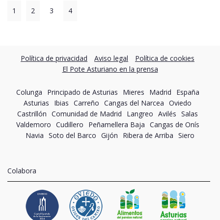
1
2
3
4
Política de privacidad
Aviso legal
Política de cookies
El Pote Asturiano en la prensa
Colunga
Principado de Asturias
Mieres
Madrid
España
Asturias
Ibias
Carreño
Cangas del Narcea
Oviedo
Castrillón
Comunidad de Madrid
Langreo
Avilés
Salas
Valdemoro
Cudillero
Peñamellera Baja
Cangas de Onís
Navia
Soto del Barco
Gijón
Ribera de Arriba
Siero
Colabora