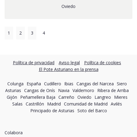
Oviedo
1
2
3
4
Política de privacidad
Aviso legal
Política de cookies
El Pote Asturiano en la prensa
Colunga
España
Cudillero
Ibias
Cangas del Narcea
Siero
Asturias
Cangas de Onís
Navia
Valdemoro
Ribera de Arriba
Gijón
Peñamellera Baja
Carreño
Oviedo
Langreo
Mieres
Salas
Castrillón
Madrid
Comunidad de Madrid
Avilés
Principado de Asturias
Soto del Barco
Colabora