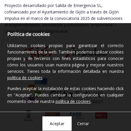
Proyecto desarrollado por Salida de Emergencia SL,
cofinanciado por el Ayuntamiento de Gijón a través de Gijón
Impulsa en el marco de la convocatoria 2025 de subvenciones
al emprendimiento, innovación y crecimiento empresarial –
Línea III. Crecimiento Empresarial.
Política de cookies
Utilizamos cookies propias para garantizar el correcto
funcionamiento de la web. También podemos utilizar cookies
propias y de terceros con fines estadísticos para conocer
cómo los usuarios usan nuestra página y mejorar nuestros
servicios. Tienes toda la información detallada en nuestra
política de cookies
.
Puedes aceptar la instalación de estas cookies haciendo click
en "Aceptar". Puedes cambiar la configuración en cualquier
momento desde nuestra
política de cookies
.
Cerrar