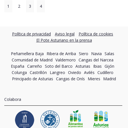
1
2
3
4
Política de privacidad
Aviso legal
Política de cookies
El Pote Asturiano en la prensa
Peñamellera Baja
Ribera de Arriba
Siero
Navia
Salas
Comunidad de Madrid
Valdemoro
Cangas del Narcea
España
Carreño
Soto del Barco
Asturias
Ibias
Gijón
Colunga
Castrillón
Langreo
Oviedo
Avilés
Cudillero
Principado de Asturias
Cangas de Onís
Mieres
Madrid
Colabora