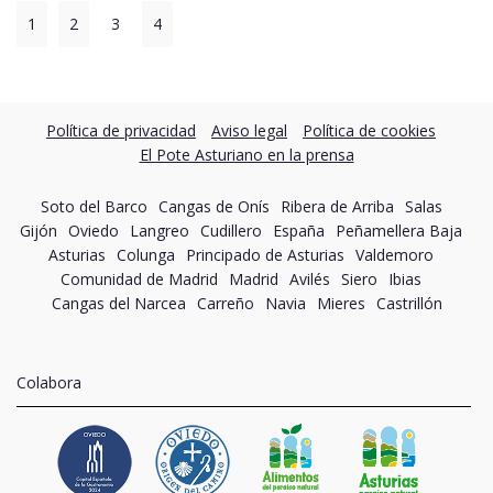
1
2
3
4
Política de privacidad
Aviso legal
Política de cookies
El Pote Asturiano en la prensa
Soto del Barco
Cangas de Onís
Ribera de Arriba
Salas
Gijón
Oviedo
Langreo
Cudillero
España
Peñamellera Baja
Asturias
Colunga
Principado de Asturias
Valdemoro
Comunidad de Madrid
Madrid
Avilés
Siero
Ibias
Cangas del Narcea
Carreño
Navia
Mieres
Castrillón
Colabora