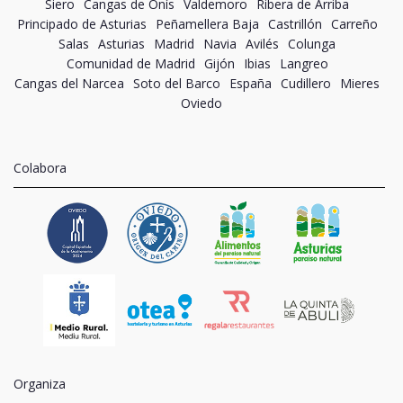
Siero
Cangas de Onís
Valdemoro
Ribera de Arriba
Principado de Asturias
Peñamellera Baja
Castrillón
Carreño
Salas
Asturias
Madrid
Navia
Avilés
Colunga
Comunidad de Madrid
Gijón
Ibias
Langreo
Cangas del Narcea
Soto del Barco
España
Cudillero
Mieres
Oviedo
Colabora
Organiza