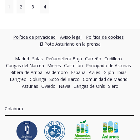
1
2
3
4
Política de privacidad
Aviso legal
Política de cookies
El Pote Asturiano en la prensa
Madrid
Salas
Peñamellera Baja
Carreño
Cudillero
Cangas del Narcea
Mieres
Castrillón
Principado de Asturias
Ribera de Arriba
Valdemoro
España
Avilés
Gijón
Ibias
Langreo
Colunga
Soto del Barco
Comunidad de Madrid
Asturias
Oviedo
Navia
Cangas de Onís
Siero
Colabora